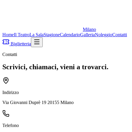
Milano
Home
Il Teatro
La Sala
Stagione
Calendario
Galleria
Noleggio
Contatti
Biglietteria
Contatti
Scrivici, chiamaci, vieni a trovarci.
Indirizzo
Via Giovanni Duprè 19 20155 Milano
Telefono