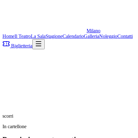
Milano
Home
Il Teatro
La Sala
Stagione
Calendario
Galleria
Noleggio
Contatti
Biglietteria
scorri
In cartellone